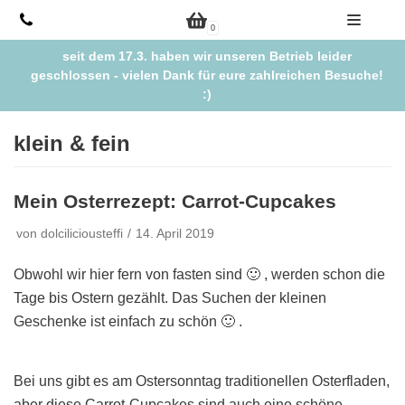
Zum
0
Inhalt
seit dem 17.3. haben wir unseren Betrieb leider
springen
geschlossen - vielen Dank für eure zahlreichen Besuche!
:)
klein & fein
Mein Osterrezept: Carrot-Cupcakes
von
dolciliciousteffi
14. April 2019
Obwohl wir hier fern von fasten sind 🙂 , werden schon die
Tage bis Ostern gezählt. Das Suchen der kleinen
Geschenke ist einfach zu schön 🙂 .
Bei uns gibt es am Ostersonntag traditionellen Osterfladen,
aber diese Carrot-Cupcakes sind auch eine schöne