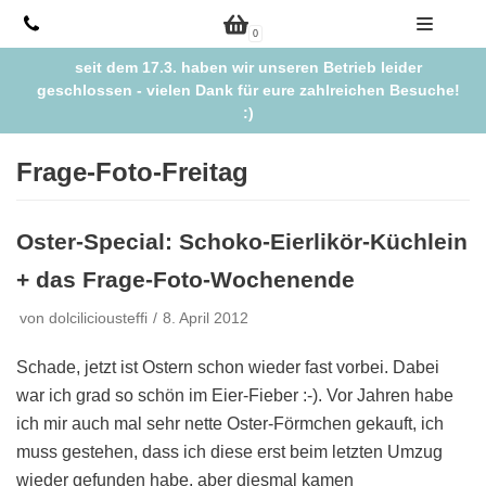
Zum
0
Inhalt
seit dem 17.3. haben wir unseren Betrieb leider
springen
geschlossen - vielen Dank für eure zahlreichen Besuche!
:)
Frage-Foto-Freitag
Oster-Special: Schoko-Eierlikör-Küchlein
+ das Frage-Foto-Wochenende
von
dolciliciousteffi
8. April 2012
Schade, jetzt ist Ostern schon wieder fast vorbei. Dabei
war ich grad so schön im Eier-Fieber :-). Vor Jahren habe
ich mir auch mal sehr nette Oster-Förmchen gekauft, ich
muss gestehen, dass ich diese erst beim letzten Umzug
wieder gefunden habe, aber diesmal kamen