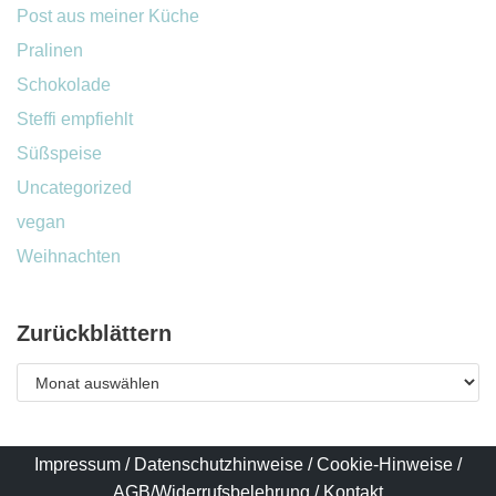
Post aus meiner Küche
Pralinen
Schokolade
Steffi empfiehlt
Süßspeise
Uncategorized
vegan
Weihnachten
Zurückblättern
Impressum
/
Datenschutzhinweise
/
Cookie-Hinweise
/
AGB/Widerrufsbelehrung
/
Kontakt