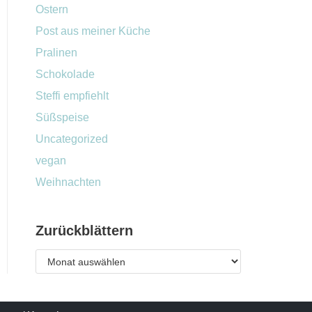
Ostern
Post aus meiner Küche
Pralinen
Schokolade
Steffi empfiehlt
Süßspeise
Uncategorized
vegan
Weihnachten
Zurückblättern