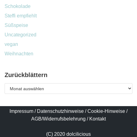
Schokolade
Steffi empfiehlt
Süßspeise
Uncategorized
vegan
Weihnachten
Zurückblättern
Impressum
/
Datenschutzhinweise
/
Cookie-Hinweise
/
AGB/Widerrufsbelehrung
/
Kontakt
(C) 2020 dolcilicious