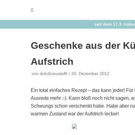
Zum
Inhalt
springen
seit dem 17.3. habe
Geschenke aus der K
Aufstrich
von
dolciliciousteffi
20. Dezember 2012
Ein total einfaches Rezept – das kann jeder! Fü
Ausrede mehr ;-). Kann bloß noch nicht sagen, w
Schwungs schon verschenkt habe. Habe aber na
warmen Zustand war der Aufstrich lecker!