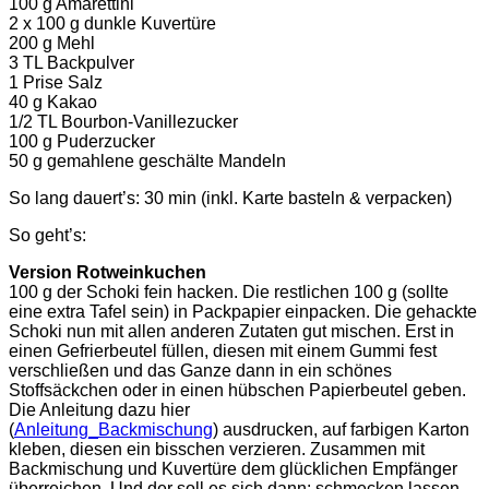
100 g Amarettini
2 x 100 g dunkle Kuvertüre
200 g Mehl
3 TL Backpulver
1 Prise Salz
40 g Kakao
1/2 TL Bourbon-Vanillezucker
100 g Puderzucker
50 g gemahlene geschälte Mandeln
So lang dauert’s: 30 min (inkl. Karte basteln & verpacken)
So geht’s:
Version Rotweinkuchen
100 g der Schoki fein hacken. Die restlichen 100 g (sollte
eine extra Tafel sein) in Packpapier einpacken. Die gehackte
Schoki nun mit allen anderen Zutaten gut mischen. Erst in
einen Gefrierbeutel füllen, diesen mit einem Gummi fest
verschließen und das Ganze dann in ein schönes
Stoffsäckchen oder in einen hübschen Papierbeutel geben.
Die Anleitung dazu hier
(
Anleitung_Backmischung
) ausdrucken, auf farbigen Karton
kleben, diesen ein bisschen verzieren. Zusammen mit
Backmischung und Kuvertüre dem glücklichen Empfänger
überreichen. Und der soll es sich dann: schmecken lassen