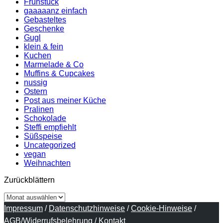
Frühstück
gaaaaanz einfach
Gebasteltes
Geschenke
Gugl
klein & fein
Kuchen
Marmelade & Co
Muffins & Cupcakes
nussig
Ostern
Post aus meiner Küche
Pralinen
Schokolade
Steffi empfiehlt
Süßspeise
Uncategorized
vegan
Weihnachten
Zurückblättern
Zurückblättern
Impressum
/
Datenschutzhinweise
/
Cookie-Hinweise
/
AGB/Widerrufsbelehrung
/
Kontakt