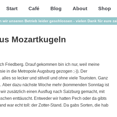
Start
Café
Blog
About
Shop
n wir unseren Betrieb leider geschlossen - vielen Dank für eure z
us Mozartkugeln
ch Friedberg. Drauf gekommen bin ich nur, weil meine
sie in die Metropole Augsburg gezogen ;-)). Der
lles so lecker und stilvoll und ohne viele Touristen. Ganz
is… Aber dazu nächste Woche mehr (kommenden Sonntag ist
 wir zusätzlich einen Ausflug nach Salzburg gemacht, mit
sschen enttäuscht. Entweder wir hatten Pech oder da gibts
and war echt toll: der Zotter-Stand. Da gabs Sorten, die hab