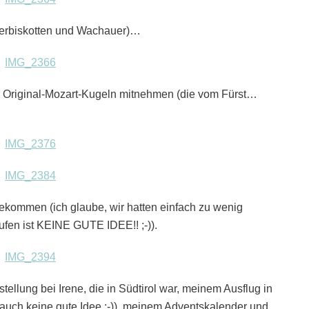
ierbiskotten und Wachauer)…
r Original-Mozart-Kugeln mitnehmen (die vom Fürst…
ekommen (ich glaube, wir hatten einfach zu wenig
fen ist KEINE GUTE IDEE!! ;-)).
ellung bei Irene, die in Südtirol war, meinem Ausflug in
auch keine gute Idee ;-)), meinem Adventskalender und