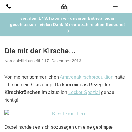
Zum
0
Inhalt
seit dem 17.3. haben wir unseren Betrieb leider
springen
geschlossen - vielen Dank für eure zahlreichen Besuche!
:)
Die mit der Kirsche…
von
dolciliciousteffi
17. Dezember 2013
Von meiner sommerlichen
Amarenakirschproduktion
hatte
ich noch ein Glas übrig. Da kam mir das Rezept für
Kirschkrönchen
im aktuellen
Lecker-Spezial
genau
richtig!
Dabei handelt es sich sozusagen um eine gepimpte