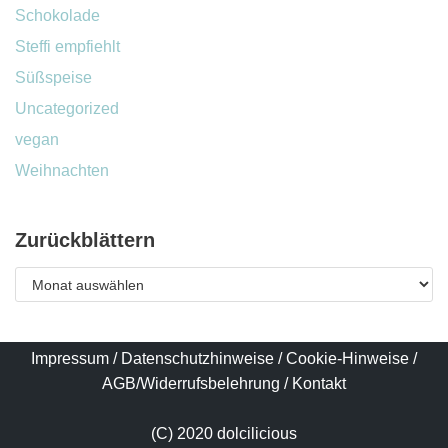
Schokolade
Steffi empfiehlt
Süßspeise
Uncategorized
vegan
Weihnachten
Zurückblättern
Impressum
/
Datenschutzhinweise
/
Cookie-Hinweise
/
AGB/Widerrufsbelehrung
/
Kontakt
(C) 2020 dolcilicious