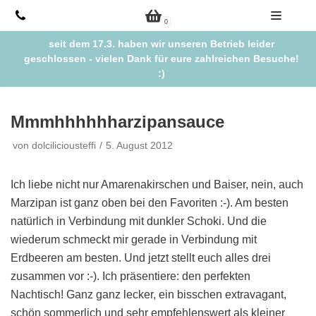
Zum
0
Inhalt
seit dem 17.3. haben wir unseren Betrieb leider
springen
geschlossen - vielen Dank für eure zahlreichen Besuche!
:)
Mmmhhhhhharzipansauce
von
dolciliciousteffi
5. August 2012
Ich liebe nicht nur Amarenakirschen und Baiser, nein, auch
Marzipan ist ganz oben bei den Favoriten :-). Am besten
natürlich in Verbindung mit dunkler Schoki. Und die
wiederum schmeckt mir gerade in Verbindung mit
Erdbeeren am besten. Und jetzt stellt euch alles drei
zusammen vor :-). Ich präsentiere: den perfekten
Nachtisch! Ganz ganz lecker, ein bisschen extravagant,
schön sommerlich und sehr empfehlenswert als kleiner